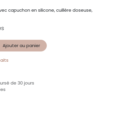
vec capuchon en silicone, cuillère doseuse,
es
Ajouter au panier
haits
ursé de 30 jours
les