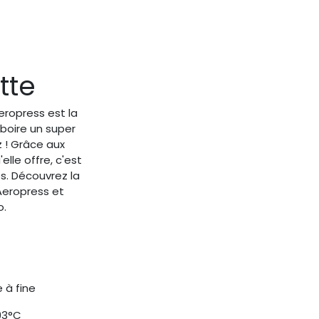
tte
eropress est la
boire un super
 ! Grâce aux
lle offre, c'est
es. Découvrez la
Aeropress et
o.
 à fine
93°C