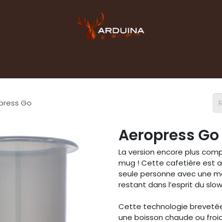
Accueil
Boutique
Blog
Contact pro
press Go
Aeropress Go
La version encore plus comp
mug ! Cette cafetière est a
seule personne avec une mé
restant dans l’esprit du slo
Cette technologie brevetée
une boisson chaude ou froide 