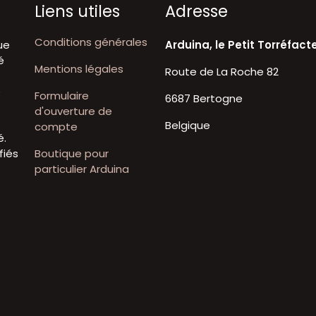
Liens utiles
A​dresse
Conditions générales
ue
Arduina, le Petit Torréfact
é
Mentions légales
Route de La Roche 82
t
e
Formulaire
6687 Bertogne
d'ouverture de
Belgique
compte
é.
fiés
Boutique pour
particulier Arduina