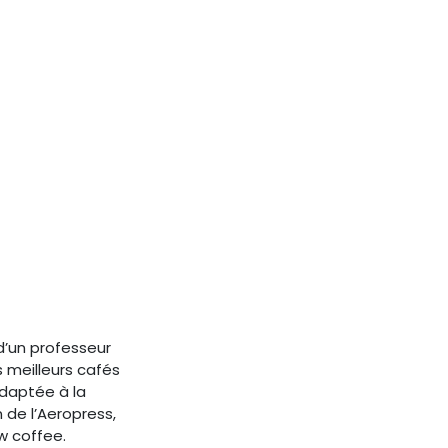
 d’un professeur
s meilleurs cafés
adaptée à la
 de l’Aeropress,
low coffee.