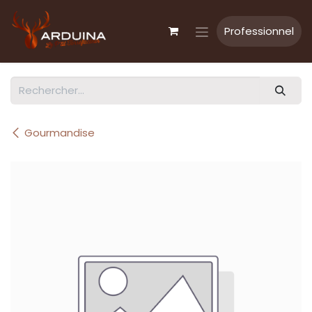
Se rendre au contenu
Professionnel
Gourmandise