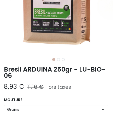
Bresil ARDUINA 250gr - LU-BIO-
06
8,93
€
11,16
€
Hors taxes
MOUTURE