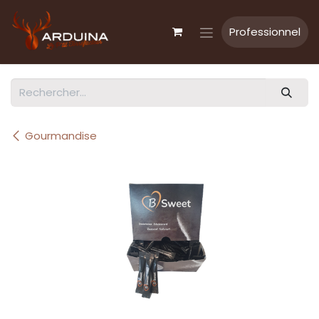
Se rendre au contenu
Professionnel
Gourmandise