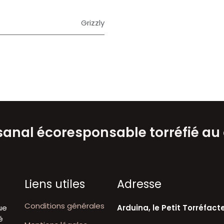
Grizzly
isanal écoresponsable torréfié au
Liens utiles
A​dresse
Conditions générales
ue
Arduina, le Petit Torréfact
é