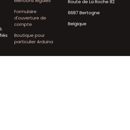
Mentions légales
Route de La Roche 82
t
e
Formulaire
6687 Bertogne
d'ouverture de
Belgique
compte
é.
fiés
Boutique pour
particulier Arduina