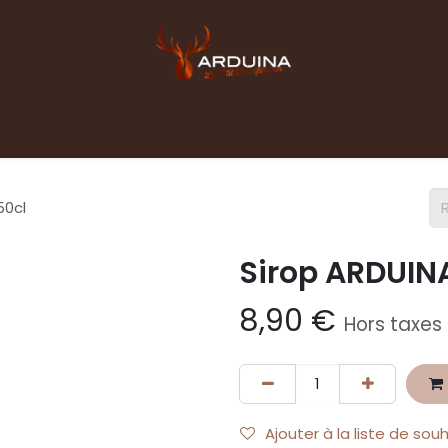
Accueil
Boutique
Blog
Contact pro
50cl
Sirop ARDUIN
8,90
€
Hors taxes
Ajouter à la liste de sou