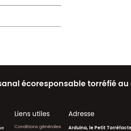
isanal écoresponsable torréfié au
Liens utiles
A​dresse
Conditions générales
ue
Arduina, le Petit Torréfact