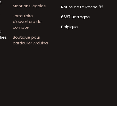
é
Mentions légales
Route de La Roche 82
t
e
Formulaire
6687 Bertogne
d'ouverture de
Belgique
compte
é.
fiés
Boutique pour
particulier Arduina