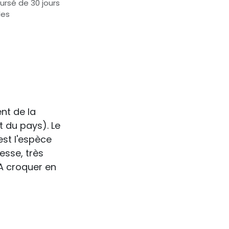
ursé de 30 jours
les
nt de la
 du pays). Le
est l'espèce
esse, très
 A croquer en