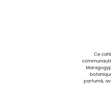
Ce café
communauté C
Maragogype 
botanique
parfumé, ave