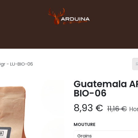
Accueil
Boutique
Blog
Contact pro
gr - LU-BIO-06
Guatemala AR
BIO-06
8,93
€
11,16
€
Ho
MOUTURE