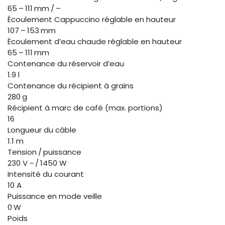
65 – 111 mm / –
Écoulement Cappuccino réglable en hauteur
107 – 153 mm
Écoulement d’eau chaude réglable en hauteur
65 – 111 mm
Contenance du réservoir d’eau
1.9 l
Contenance du récipient à grains
280 g
Récipient à marc de café (max. portions)
16
Longueur du câble
1.1 m
Tension / puissance
230 V ~ / 1450 W
Intensité du courant
10 A
Puissance en mode veille
0 W
Poids