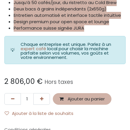
Jusqu’à 50 cafés/jour, du ristretto au Cold Brew
Deux bacs à grains indépendants (2x650g)
Entretien automatisé et interface tactile intuitive
Design premium pour o​pen space et lounge
Performance suisse signée JURA
Chaque entreprise est unique. Parlez à un
expert café
local pour choisir la machine
💡
parfaite selon vos volumes, vos goûts et
votre environnement.
2 806,00
€
Hors taxes
Ajouter au panier
Ajouter à la liste de souhaits
Conditions générales