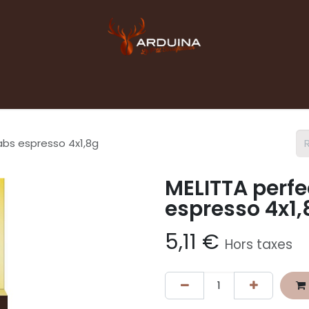
Accueil
Boutique
Blog
Contact pro
abs espresso 4x1,8g
MELITTA perfe
espresso 4x1,
5,11
€
Hors taxes