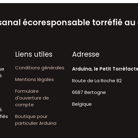
isanal écoresponsable torréfié au
Liens utiles
A​dresse
Conditions générales
ue
Arduina, le Petit Torréfact
é
Mentions légales
Route de La Roche 82
t
e
Formulaire
6687 Bertogne
d'ouverture de
Belgique
compte
é.
fiés
Boutique pour
particulier Arduina