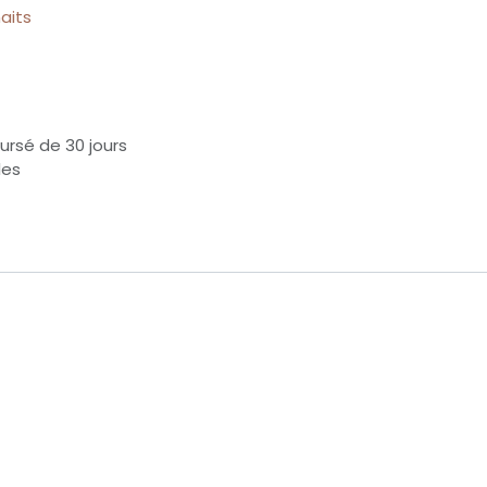
haits
ursé de 30 jours
les