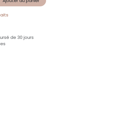
Ajouter au panier
haits
ursé de 30 jours
les