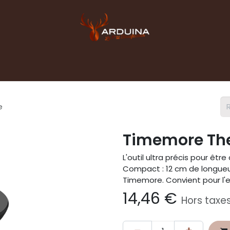
Accueil
Boutique
Blog
Contact pro
e
Timemore Th
L'outil ultra précis pour êtr
Compact : 12 cm de longueur
Timemore. Convient pour l'ea
14,46
€
Hors taxe