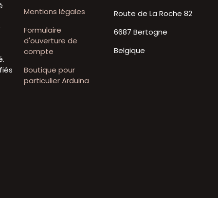
é
Mentions légales
Route de La Roche 82
t
e
Formulaire
6687 Bertogne
d'ouverture de
Belgique
compte
é.
fiés
Boutique pour
particulier Arduina