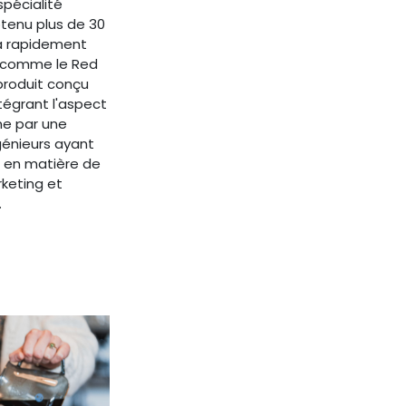
pécialité
tenu plus de 30
 a rapidement
 comme le Red
produit conçu
ntégrant l'aspect
me par une
énieurs ayant
e en matière de
keting et
.