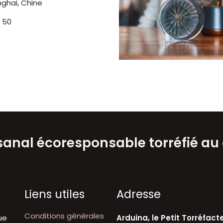
anghai, Chine
: 50
isanal écoresponsable torréfié au
Liens utiles
A​dresse
Conditions générales
ue
Arduina, le Petit Torréfact