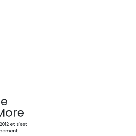
re
More
012 et s'est
oppement