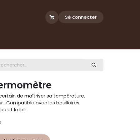
Se connecter
ermomètre
e certain de maîtriser sa température.
. Compatible avec les bouilloires
u et le lait.
s