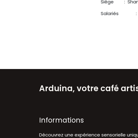
Siège
​ : Sh
Salariés
​
Arduina, votre café art
Informations
Découvrez une expérience sensorielle uniq