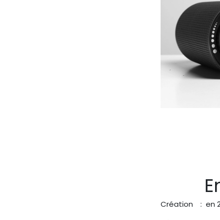
En
Création
​ : en 