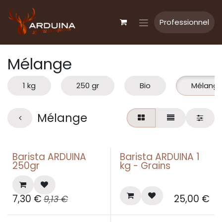
Se rendre au contenu
Professionnel
Mélange
1 kg
250 gr
Bio
Mélang
Mélange
Barista ARDUINA
Barista ARDUINA 1
Best seller
Best seller
250gr
kg - Grains
7,30
€
25,00
€
9,13
€