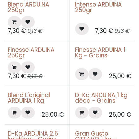
Blend ARDUINA
Intenso ARDUINA
250gr
250gr
7,30
€
7,30
€
9,13
€
9,13
€
Finesse ARDUINA
Finesse ARDUINA 1
250gr
Kg - Grains
7,30
€
25,00
€
9,13
€
Blend L'original
D-Ka ARDUINA 1 kg
Best seller
ARDUINA 1 kg
déca - Grains
25,00
€
25,00
€
D-Ka ARDUINA 2.5
Gran Gusto