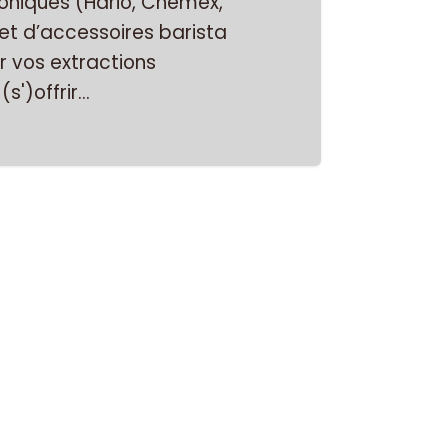
coniques (Hario, Chemex,
et d’accessoires barista
r vos extractions
s')offrir...