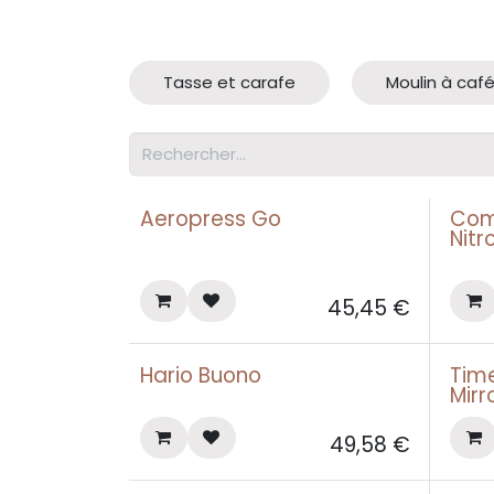
Tasse et carafe
Moulin à caf
Aeropress Go
Com
Nitr
45,45
€
Hario Buono
Tim
Mirr
49,58
€