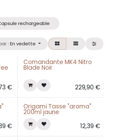
Capsule rechargeable
En vedette
par :
Comandante MK4 Nitro
fee
Blade Noir
73
€
229,90
€
a"
Origami Tasse "aroma"
200ml jaune
,39
€
12,39
€