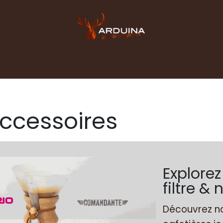
Accueil
Boutique
Blog
Contact pro
accessoires
Explorez
filtre 
Découvrez no