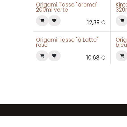
Origami Tasse "aroma"
Kint
200ml verte
320
12,39
€
Origami Tasse "à Latte"
Orig
rose
ble
10,68
€
Arduina, votre café art