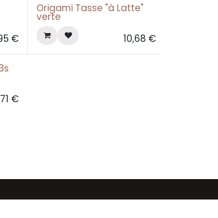
Origami Tasse "à Latte"
verte
,95
€
10,68
€
3s
,71
€
 cœur de l'Ardenne