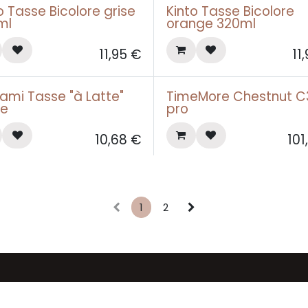
o Tasse Bicolore grise
Kinto Tasse Bicolore
ml
orange 320ml
11,95
€
11
ami Tasse "à Latte"
TimeMore Chestnut C
ue
pro
10,68
€
101
1
2
isanal écoresponsable torréfié au