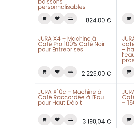
boissons
personnalisables
824,00
€
JURA X4 – Machine à
JUR
Leasing pro àpd 69€
Leasin
Café Pro 100% Café Noir
café
pour Entreprises
– ha
l’ea
pro
2 225,00
€
JURA X10c – Machine à
JUR
Leasing pro àpd 99€
Leasin
Café Raccordée à l’Eau
Caf
pour Haut Débit
– 1
3 190,04
€