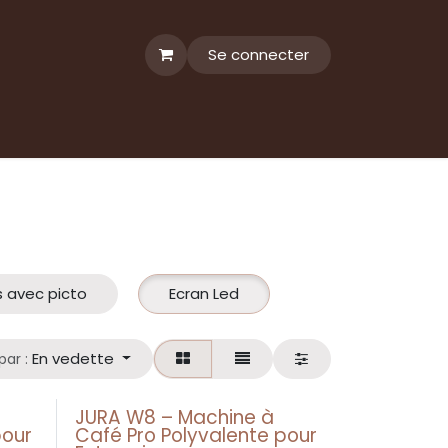
Se connecter
 avec picto
Ecran Led
En vedette
par :
JURA W8 – Machine à
our
Café Pro Polyvalente pour