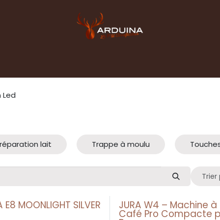
Accueil
Boutique
Blog
Contact pro
n Led
réparation lait
Trappe à moulu
Touches
Trier 
A E8 MOONLIGHT SILVER
JURA W4 – Machine à
Café Pro Compacte p