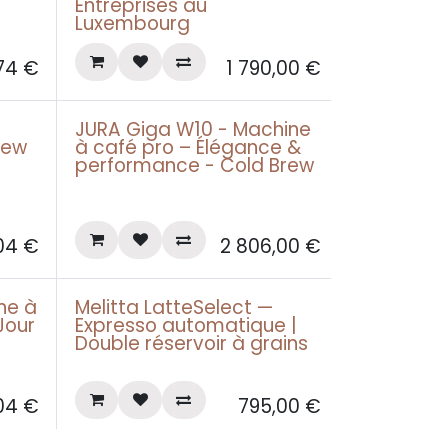
Leasing pro àpd 56€
Entreprises au
Luxembourg
74
€
1 790,00
€
JURA Giga W10 - Machine
Leasing pro àpd 85€
rew
à café pro – Élégance &
performance - Cold Brew
04
€
2 806,00
€
ne à
Melitta LatteSelect —
Jour
Expresso automatique |
Double réservoir à grains
04
€
795,00
€