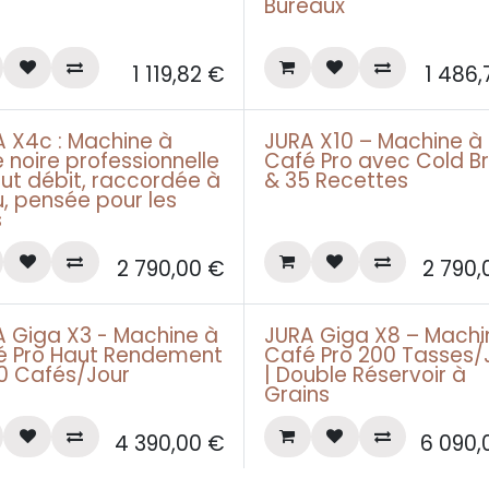
Leasing pro àpd 49€
Bureaux
1 119,82
€
1 486,
A X4c : Machine à
JURA X10 – Machine à
g pro àpd 85€
Leasing pro àpd 85€
 noire professionnelle
Café Pro avec Cold B
ut débit, raccordée à
& 35 Recettes
u, pensée pour les
s
2 790,00
€
2 790,
A Giga X3 - Machine à
JURA Giga X8 – Machi
g pro àpd 145€
Leasing pro àpd 199€
é Pro Haut Rendement
Café Pro 200 Tasses/
50 Cafés/Jour
| Double Réservoir à
Grains
4 390,00
€
6 090,