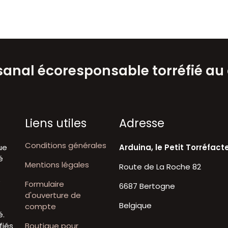
isanal écoresponsable torréfié au
Liens utiles
A​dresse
Conditions générales
ue
Arduina, le Petit Torréfact
é
Mentions légales
Route de La Roche 82
t
e
Formulaire
6687 Bertogne
d'ouverture de
Belgique
compte
é.
fiés
Boutique pour