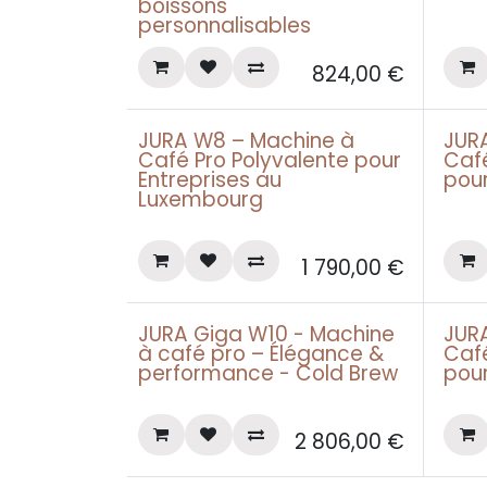
boissons
personnalisables
824,00
€
JURA W8 – Machine à
JUR
Leasing pro àpd 56€
Leasin
Café Pro Polyvalente pour
Café
Entreprises au
pour
Luxembourg
1 790,00
€
JURA Giga W10 - Machine
JUR
Leasing pro àpd 85€
Leasin
à café pro – Élégance &
Caf
performance - Cold Brew
pour
2 806,00
€