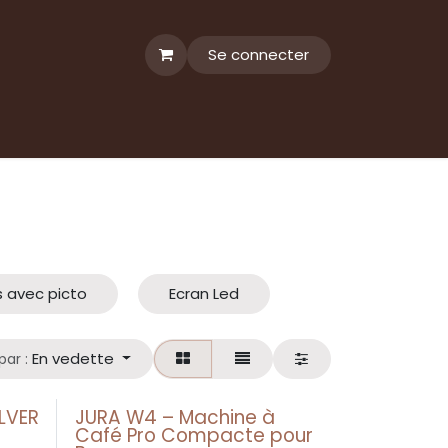
Se connecter
 avec picto
Ecran Led
En vedette
par :
LVER
JURA W4 – Machine à
Café Pro Compacte pour