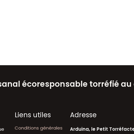
isanal écoresponsable torréfié au
Liens utiles
A​dresse
Conditions générales
ue
Arduina, le Petit Torréfact