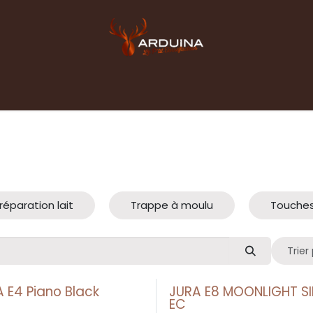
Accueil
Boutique
Blog
Contact pro
réparation lait
Trappe à moulu
Touches
Trier 
 E4 Piano Black
JURA E8 MOONLIGHT SI
EC