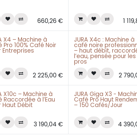
660,26
€
1 119
A X4 – Machine à
JURA X4c : Machine à
g pro àpd 69€
Leasing pro àpd 85€
 Pro 100% Café Noir
café noire professionn
 Entreprises
– haut débit, raccord
l’eau, pensée pour les
pros
2 225,00
€
2 790,
A X10c – Machine à
JURA Giga X3 - Machi
g pro àpd 99€
Leasing pro àpd 145€
é Raccordée à l’Eau
Café Pro Haut Rende
 Haut Débit
– 150 Cafés/Jour
3 190,04
€
4 390,