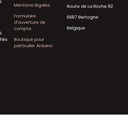
é
Mentions légales
Route de La Roche 82
t
e
Formulaire
6687 Bertogne
d'ouverture de
Belgique
compte
é.
fiés
Boutique pour
particulier Arduina