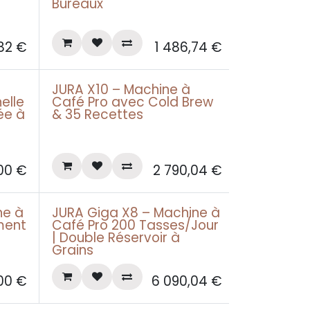
Leasing pro àpd 49€
Bureaux
,82
€
1 486,74
€
JURA X10 – Machine à
Leasing pro àpd 85€
elle
Café Pro avec Cold Brew
ée à
& 35 Recettes
00
€
2 790,04
€
ne à
JURA Giga X8 – Machine à
Leasing pro àpd 199€
ment
Café Pro 200 Tasses/Jour
| Double Réservoir à
Grains
00
€
6 090,04
€